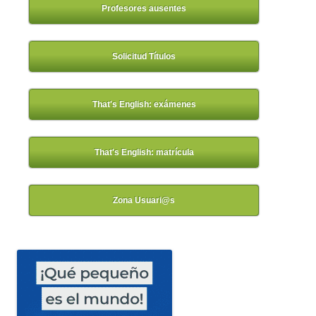
Profesores ausentes
Solicitud Títulos
That's English: exámenes
That's English: matrícula
Zona Usuari@s