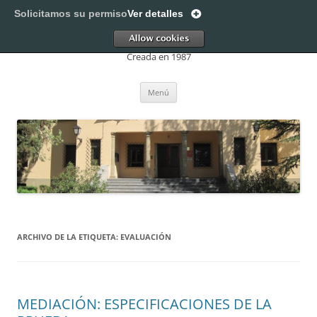
Saltar
al
Solicitamos su permiso
Ver detalles
EOI Sol Acín Monrás – Huesca
contenido
Allow
Creada en 1987
Menú
ARCHIVO DE LA ETIQUETA:
EVALUACIÓN
MEDIACIÓN: ESPECIFICACIONES DE LA